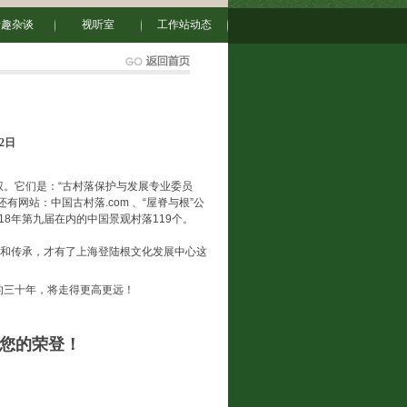
情趣杂谈
视听室
工作站动态
12日
权。它们是：“古村落保护与发展专业委员
有网站：中国古村落.com 、“屋脊与根”公
18年第九届在内的中国景观村落119个。
展和传承，才有了上海登陆根文化发展中心这
的三十年，将走得更高更远！
您的荣登！