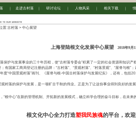
落
走进古村落
研讨论坛
人物风采
相关下载
位置:
古村落
>
中心展望
上海登陆根文化发展中心展望
2018年9月
落保护与发展事业的三十年历程，使“古村落专委会”积累了一定的社会资源和知识产
誉；有国家工商局登记注册的品牌：“古村落”、“景观村落”、“村落景观”、“屋脊与根”；还
年度“中国景观村落”画刊、《屋脊与根-中国古村落保护与发展纪实》，还有，包括20
景观村落的保护与发展，是一项旷古千秋的伟业。正是为了让这份事业得到良好的发
。
，“根中心”在新的管理机制、开拓新的发展模式，确立科学合理的奋斗目标，在未来
根文化中心全力打造
塑我民族魂
的平台，欢迎